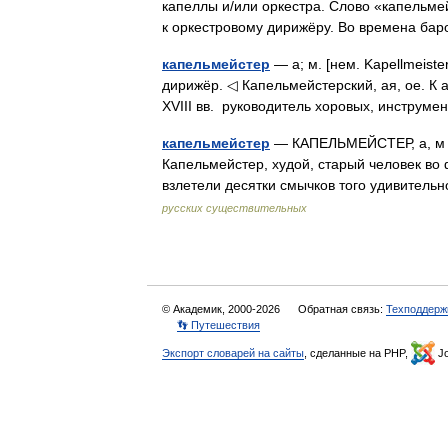
капеллы и/или оркестра. Слово «капельмей
к оркестровому дирижёру. Во времена б
капельмейстер
— а; м. [нем. Kapellmeiste
дирижёр. ◁ Капельмейстерский, ая, ое. К ая
XVIII вв. руководитель хоровых, инстру
капельмейстер
— КАПЕЛЬМЕЙСТЕР, а, м 
Капельмейстер, худой, старый человек во 
взлетели десятки смычков того удивитель
русских существительных
© Академик, 2000-2026
Обратная связь:
Техподдерж
👣 Путешествия
Экспорт словарей на сайты
, сделанные на PHP,
Jo