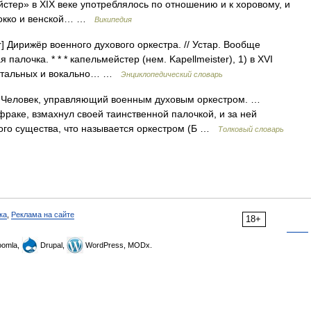
стер» в XIX веке употреблялось по отношению и к хоровому, и
арокко и венской… …
Википедия
r] Дирижёр военного духового оркестра. // Устар. Вообще
 палочка. * * * капельмейстер (нем. Kapellmeister), 1) в XVI
ментальных и вокально… …
Энциклопедический словарь
Человек, управляющий военным духовым оркестром. …
фраке, взмахнул своей таинственной палочкой, и за ней
ного существа, что называется оркестром (Б …
Толковый словарь
ка
,
Реклама на сайте
18+
omla,
Drupal,
WordPress, MODx.