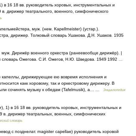
1) в 16 18 вв. руководитель хоровых, инструментальных и
 в. дирижер театрального, военного, симфонического
рь
ьмейстера, муж. (нем. Kapellmeister) (устар.).
тра, дирижер. Толковый словарь Ушакова. Д.Н. Ушаков. 1935
уж. Дирижёр военного оркестра (ранеевообще дирижёр). |
ый словарь Ожегова. С.И. Ожегов, Н.Ю. Шведова. 1949 1992 …
е капеллы, дирижирующее ею вовремя исполнения и
тносится какк хоровому, так и оркестровому дирижеру. В
ли сочинять музыку к обедам (Tafelmusik), а… …
Энциклопедия
), 1) в 16 18 вв. руководитель хоровых, инструментальных и
19 в. дирижер театральных, военных, симфонических
еский словарь
ревод с позднелат. magister capellae) руководитель хоровой