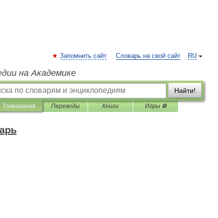
Запомнить сайт
Словарь на свой сайт
RU
едии на Академике
Найти!
Толкования
Переводы
Книги
Игры ⚽
арь