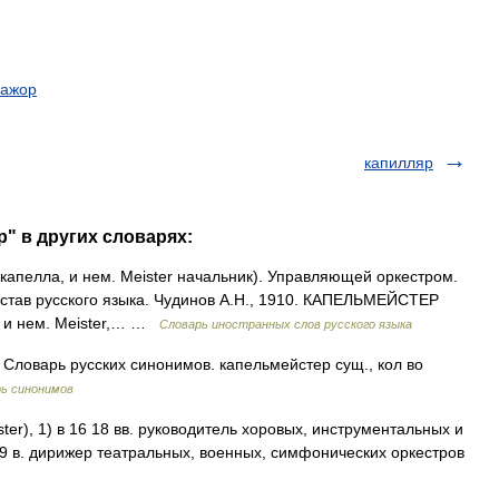
мажор
капилляр
" в других словарях:
a капелла, и нем. Meister начальник). Управляющей оркестром.
став русского языка. Чудинов А.Н., 1910. КАПЕЛЬМЕЙСТЕР
ла, и нем. Meister,… …
Словарь иностранных слов русского языка
ловарь русских синонимов. капельмейстер сущ., кол во
ь синонимов
er), 1) в 16 18 вв. руководитель хоровых, инструментальных и
19 в. дирижер театральных, военных, симфонических оркестров