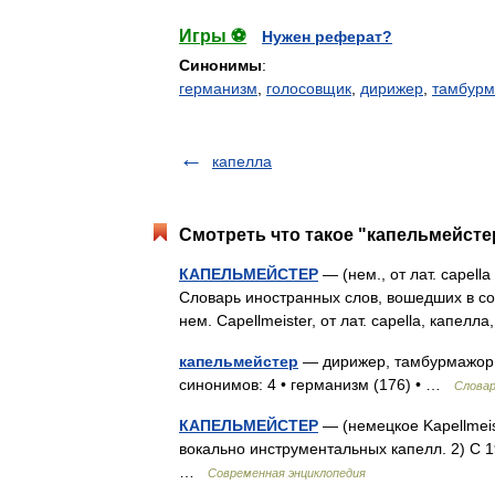
Игры ⚽
Нужен реферат?
Синонимы
:
германизм
,
голосовщик
,
дирижер
,
тамбур
капелла
Смотреть что такое "капельмейстер
КАПЕЛЬМЕЙСТЕР
— (нем., от лат. capell
Словарь иностранных слов, вошедших в со
нем. Capellmeister, от лат. capella, капел
капельмейстер
— дирижер, тамбурмажор С
синонимов: 4 • германизм (176) • …
Словар
КАПЕЛЬМЕЙСТЕР
— (немецкое Kapellmeist
вокально инструментальных капелл. 2) С 
…
Современная энциклопедия