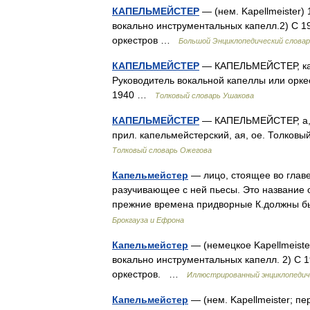
КАПЕЛЬМЕЙСТЕР
— (нем. Kapellmeister) 
вокально инструментальных капелл.2) С 19
оркестров …
Большой Энциклопедический слова
КАПЕЛЬМЕЙСТЕР
— КАПЕЛЬМЕЙСТЕР, капел
Руководитель вокальной капеллы или оркес
1940 …
Толковый словарь Ушакова
КАПЕЛЬМЕЙСТЕР
— КАПЕЛЬМЕЙСТЕР, а, м
прил. капельмейстерский, ая, ое. Толков
Толковый словарь Ожегова
Капельмейстер
— лицо, стоящее во глав
разучивающее с ней пьесы. Это название о
прежние времена придворные К.должны бы
Брокгауза и Ефрона
Капельмейстер
— (немецкое Kapellmeister
вокально инструментальных капелл. 2) С 
оркестров. …
Иллюстрированный энциклопедич
Капельмейстер
— (нем. Kapellmeister; пе