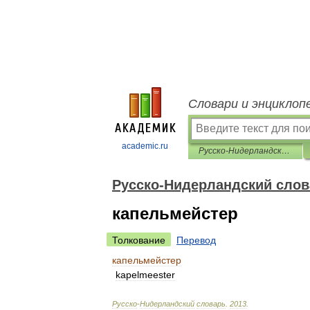
Словари и энциклоп
academic.ru
Русско-Нидерландский словарь
Русско-Нидерландский слов
капельмейстер
Толкование
Перевод
капельмейстер
kapelmeester
Русско
-
Нидерландский
словарь
.
2013
.